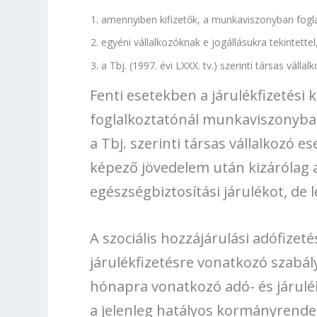
amennyiben kifizetők, a munkaviszonyban fogla
egyéni vállalkozóknak e jogállásukra tekintettel
a Tbj. (1997. évi LXXX. tv.) szerinti társas válla
Fenti esetekben a járulékfizetési k
foglalkoztatónál munkaviszonyban
a Tbj. szerinti társas vállalkozó e
képező jövedelem után kizárólag
egészségbiztosítási járulékot, de l
A szociális hozzájárulási adófizeté
járulékfizetésre vonatkozó szabály
hónapra vonatkozó adó- és járulék
a jelenleg hatályos kormányrendel