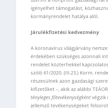
igényelhet támogatást, közhasznú
kormányrendelet hatálya alól.
Járulékfizetési kedvezmény
A koronavírus világjárvány nemze
érdekében szükséges azonnali intéz
rendelet közterhekkel kapcsolatos
szóló 61/2020. (III.23.) Korm. re
részesülnek azon gazdasági szerep
kifizetőket –, akik az alábbi TE
tényleges főtevékenységként
végzik 
jellemző tevékenységeket felsorolva