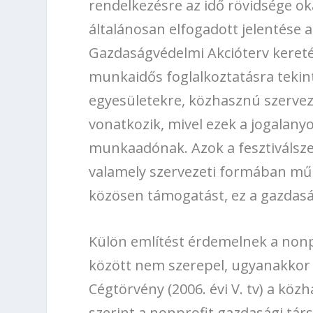
rendelkezésre az idő rövidsége ok
általánosan elfogadott jelentése a
Gazdaságvédelmi Akcióterv kereté
munkaidős foglalkoztatásra tekin
egyesületekre, közhasznú szervez
vonatkozik, mivel ezek a jogalan
munkaadónak. Azok a fesztiválszerv
valamely szervezeti formában mű
közösen támogatást, ez a gazdasá
Külön említést érdemelnek a nonpr
között nem szerepel, ugyanakkor 
Cégtörvény (2006. évi V. tv) a kö
szerint a nonprofit gazdasági tá