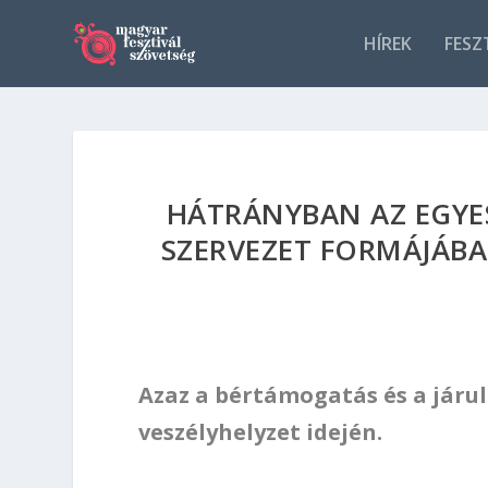
HÍREK
FESZ
HÁTRÁNYBAN AZ EGYE
SZERVEZET FORMÁJÁB
Azaz a bértámogatás és a járu
veszélyhelyzet idején.