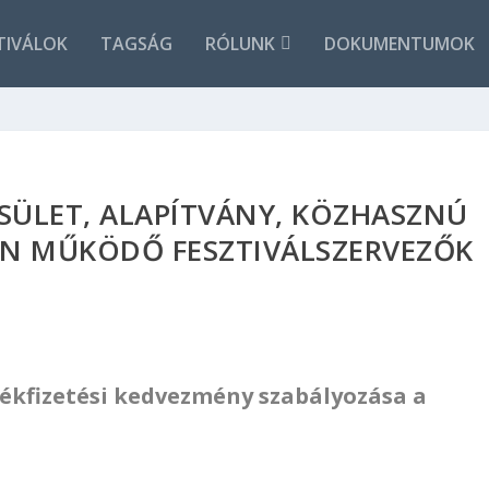
TIVÁLOK
TAGSÁG
RÓLUNK
DOKUMENTUMOK
SÜLET, ALAPÍTVÁNY, KÖZHASZNÚ
AN MŰKÖDŐ FESZTIVÁLSZERVEZŐK
lékfizetési kedvezmény szabályozása a