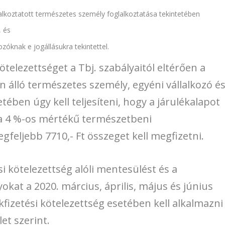
lkoztatott természetes személy foglalkoztatása tekintetében
, és
lkozóknak e jogállásukra tekintettel.
ötelezettséget a Tbj. szabályaitól eltérően a
 álló természetes személy, egyéni vállalkozó é
setében úgy kell teljesíteni, hogy a járulékalapot
 a 4 %-os mértékű természetbeni
egfeljebb 7710,- Ft összeget kell megfizetni.
si kötelezettség alóli mentesülést és a
okat a 2020. március, április, május és június
fizetési kötelezettség esetében kell alkalmazni
et szerint.