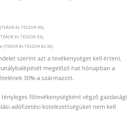
g (TEÁOR és TESZOR 90),
g (TEÁOR és TESZOR 93),
se (TEÁOR és TESZOR 82.30)
elet szerint azt a tevékenységet kell érteni,
 hatálybalépését megelőző hat hónapban a
vételének 30%-a származott.
t tényleges főtevékenységként végző gazdasági
lási adófizetési kötelezettségüket nem kell