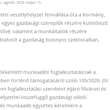
e, ügyvéd, 2020. május 15.
etett veszélyhelyzet fennállása óta a Kormány,
 egyes gazdasági szereplők részére különböző
etővé, valamint a munkáltatók részére
biztosít a gazdaság bizonyos szektoraiban.
csökkentett munkaidős foglalkoztatásnak a
ben történő támogatásáról szóló 105/2020. (IV.
ami foglalkoztatási szervként eljáró fővárosi és
elyzettel összefüggő gazdasági okból
 és munkaadó együttes kérelmére a