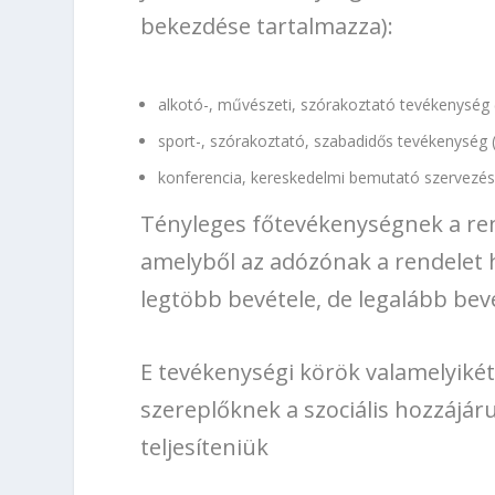
bekezdése tartalmazza):
alkotó-, művészeti, szórakoztató tevékenysé
sport-, szórakoztató, szabadidős tevékenysé
konferencia, kereskedelmi bemutató szervezé
Tényleges főtevékenységnek a rend
amelyből az adózónak a rendelet
legtöbb bevétele, de legalább be
E tevékenységi körök valamelyiké
szereplőknek a szociális hozzájáru
teljesíteniük