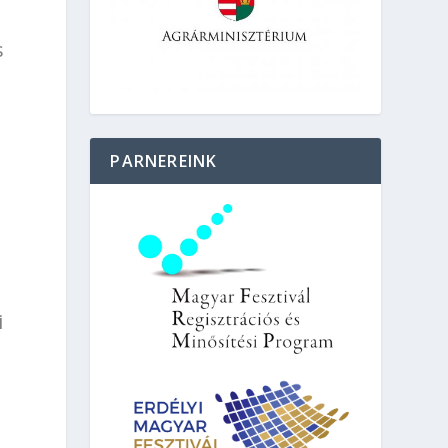
s
PARNEREINK
i