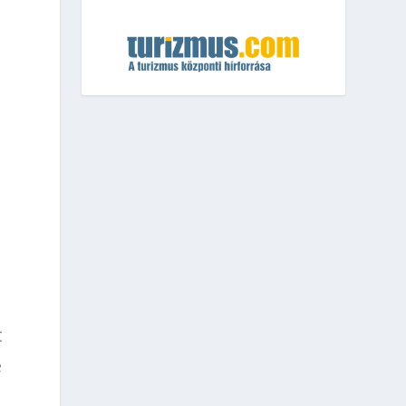
t
l
t
e