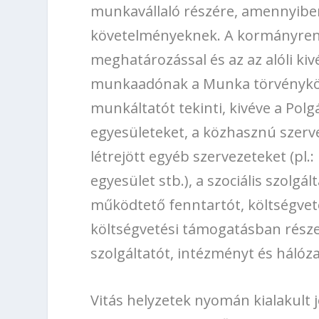
munkavállaló részére, amennyiben
követelményeknek. A kormányrend
meghatározással és az az alóli kiv
munkaadónak a Munka törvénykönyv
munkáltatót tekinti, kivéve a Polg
egyesületeket, a közhasznú szerve
létrejött egyéb szervezeteket (pl.:
egyesület stb.), a szociális szolgált
működtető fenntartót, költségvet
költségvetési támogatásban része
szolgáltatót, intézményt és hálóza
Vitás helyzetek nyomán kialakult 