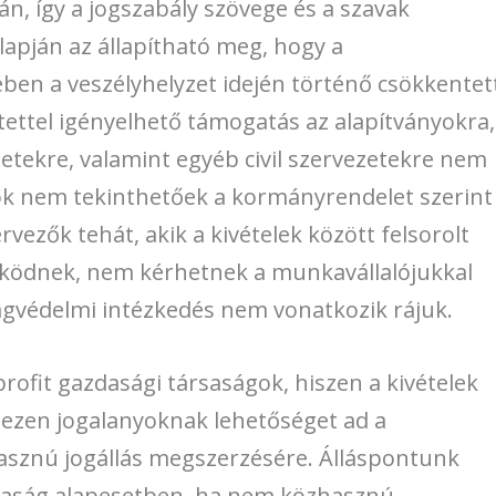
án, így a jogszabály szövege és a szavak
lapján az állapítható meg, hogy a
ben a veszélyhelyzet idején történő csökkentet
tettel igényelhető támogatás az alapítványokra,
etekre, valamint egyéb civil szervezetekre nem
yok nem tekinthetőek a kormányrendelet szerint
ezők tehát, akik a kivételek között felsorolt
ködnek, nem kérhetnek a munkavállalójukkal
gvédelmi intézkedés nem vonatkozik rájuk.
ofit gazdasági társaságok, hiszen a kivételek
ezen jogalanyoknak lehetőséget ad a
zhasznú jogállás megszerzésére. Álláspontunk
rsaság alapesetben, ha nem közhasznú,