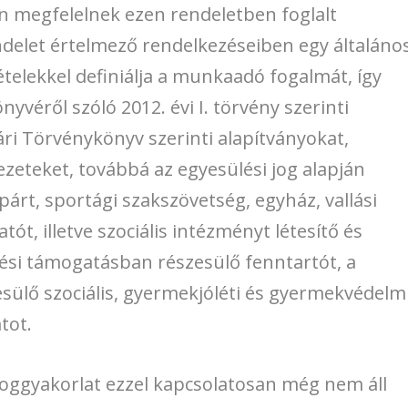
 megfelelnek ezen rendeletben foglalt
elet értelmező rendelkezéseiben egy általáno
ételekkel definiálja a munkaadó fogalmát, így
éről szóló 2012. évi I. törvény szerinti
ári Törvénykönyv szerinti alapítványokat,
zeteket, továbbá az egyesülési jog alapján
 párt, sportági szakszövetség, egyház, vallási
atót, illetve szociális intézményt létesítő és
ési támogatásban részesülő fenntartót, a
sülő szociális, gyermekjóléti és gyermekvédelm
tot.
joggyakorlat ezzel kapcsolatosan még nem áll