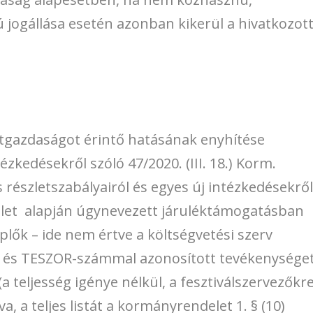
 jogállása esetén azonban kikerül a hivatkozot
tgazdaságot érintő hatásának enyhítése
kedésekről szóló 47/2020. (III. 18.) Korm.
 részletszabályairól és egyes új intézkedésekrő
ndelet alapján úgynevezett járuléktámogatásban
lők – ide nem értve a költségvetési szerv
ÁOR és TESZOR-számmal azonosított tevékenysége
(a teljesség igénye nélkül, a fesztiválszervezőkr
, a teljes listát a kormányrendelet 1. § (10)