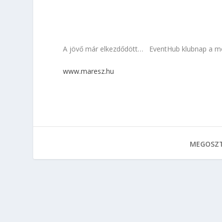
A jövő már elkezdődött… EventHub klubnap a mob
www.maresz.hu
MEGOSZT