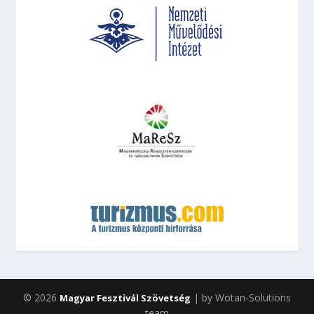
© 2026
| by Wotan-Solutions
Magyar Fesztivál Szövetség
team