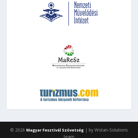
© 2026
| by Wotan-Solutions
Magyar Fesztivál Szövetség
team