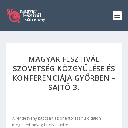
MAGYAR FESZTIVÁL
SZÖVETSÉG KÖZGYŰLÉSE ÉS
KONFERENCIÁJA GYŐRBEN –
SAJTÓ 3.
A rendezvény kapcsán az orientpress.hu oldalon
megjelent anyag itt olvasható: