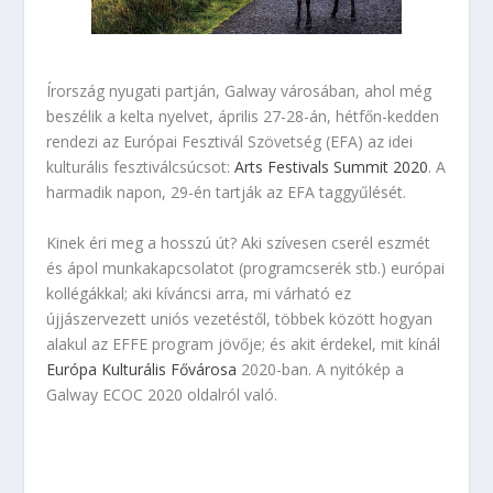
Írország nyugati partján, Galway városában, ahol még
beszélik a kelta nyelvet, április 27-28-án, hétfőn-kedden
rendezi az Európai Fesztivál Szövetség (EFA) az idei
kulturális fesztiválcsúcsot:
Arts Festivals Summit 2020
. A
harmadik napon, 29-én tartják az EFA taggyűlését.
Kinek éri meg a hosszú út? Aki szívesen cserél eszmét
és ápol munkakapcsolatot (programcserék stb.) európai
kollégákkal; aki kíváncsi arra, mi várható ez
újjászervezett uniós vezetéstől, többek között hogyan
alakul az EFFE program jövője; és akit érdekel, mit kínál
Európa Kulturális Fővárosa
2020-ban. A nyitókép a
Galway ECOC 2020 oldalról való.