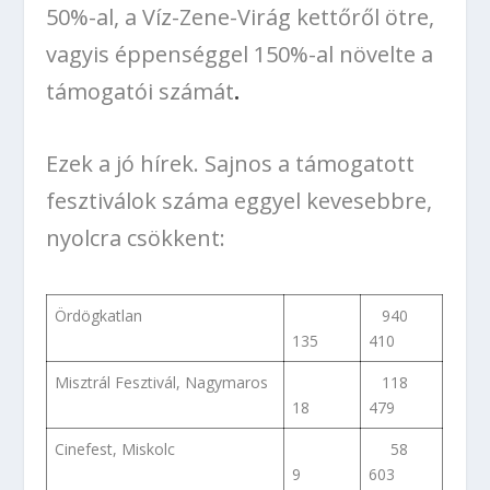
50%-al, a Víz-Zene-Virág kettőről ötre,
vagyis éppenséggel 150%-al növelte a
támogatói számát
.
Ezek a jó hírek. Sajnos a támogatott
fesztiválok száma eggyel kevesebbre,
nyolcra csökkent:
Ördögkatlan
940
135
410
Misztrál Fesztivál, Nagymaros
118
18
479
Cinefest, Miskolc
58
9
603