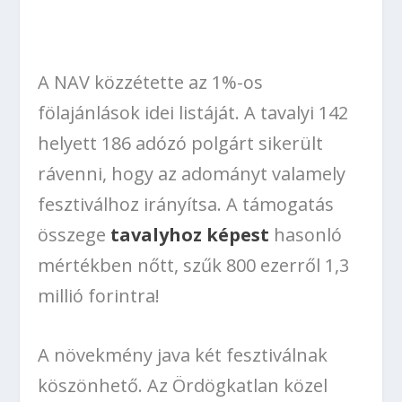
A NAV közzétette az 1%-os
fölajánlások idei listáját. A tavalyi 142
helyett 186 adózó polgárt sikerült
rávenni, hogy az adományt valamely
fesztiválhoz irányítsa. A támogatás
összege
tavalyhoz képest
hasonló
mértékben nőtt, szűk 800 ezerről 1,3
millió forintra!
A növekmény java két fesztiválnak
köszönhető. Az Ördögkatlan közel