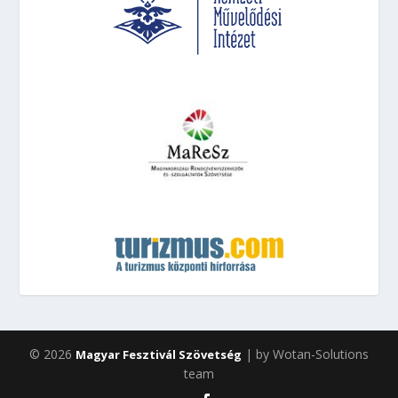
© 2026
| by Wotan-Solutions
Magyar Fesztivál Szövetség
team