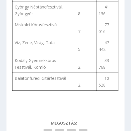
Gyöngy Néptáncfesztivál,
41
Gyöngyös
8
136
Miskolci Kórusfesztivál
77
7
016
Víz, Zene, Virág, Tata
47
5
442
Kodály Gyermekkórus
33
Fesztivál, Komló
2
768
Balatonfüredi Gitárfesztivál
10
2
528
MEGOSZTÁS: