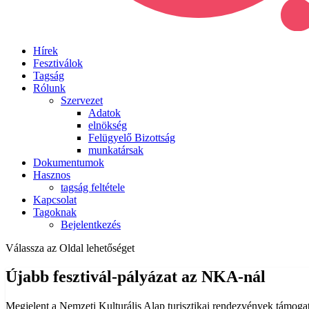
Hírek
Fesztiválok
Tagság
Rólunk
Szervezet
Adatok
elnökség
Felügyelő Bizottság
munkatársak
Dokumentumok
Hasznos
tagság feltétele
Kapcsolat
Tagoknak
Bejelentkezés
Válassza az Oldal lehetőséget
Újabb fesztivál-pályázat az NKA-nál
Megjelent a Nemzeti Kulturális Alap turisztikai rendezvények támogatá