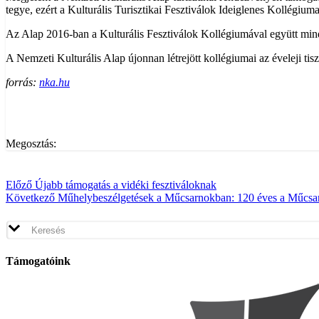
tegye, ezért a Kulturális Turisztikai Fesztiválok Ideiglenes Kollégiuma 
Az Alap 2016-ban a Kulturális Fesztiválok Kollégiumával együtt mindös
A Nemzeti Kulturális Alap újonnan létrejött kollégiumai az éveleji tisz
forrás:
nka.hu
Megosztás:
Előző
Újabb támogatás a vidéki fesztiváloknak
Következő
Műhelybeszélgetések a Műcsarnokban: 120 éves a Műcsa
Támogatóink