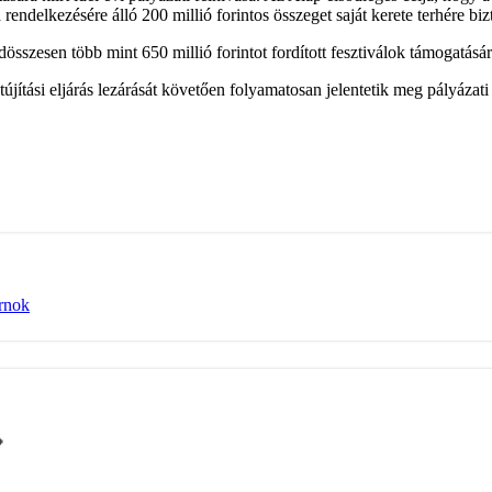
rendelkezésére álló 200 millió forintos összeget saját kerete terhére bizt
szesen több mint 650 millió forintot fordított fesztiválok támogatásár
tújítási eljárás lezárását követően folyamatosan jelentetik meg pályázat
rnok