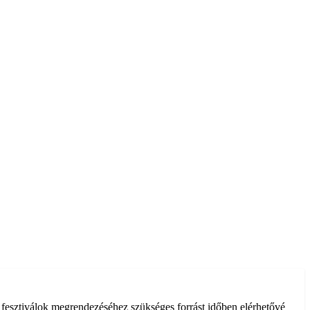
 a fesztiválok megrendezéséhez szükséges forrást időben elérhetővé