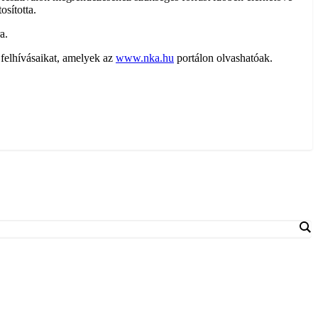
osította.
a.
i felhívásaikat, amelyek az
www.nka.hu
portálon olvashatóak.