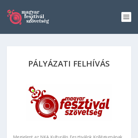
PÁLYÁZATI FELHÍVÁS
Megjelent az NKA Kulturális Fesztiválok Kollégiumának