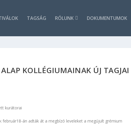
TIVÁLOK
TAGSÁG
RÓLUNK
DOKUMENTUMOK
 ALAP KOLLÉGIUMAINAK ÚJ TAGJAI
ett kurátorai
k február18-án adták át a megbízó leveleket a megújult grémium