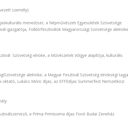
vezett személy):
díjaskulturális menedzser, a Népművészeti Egyesületek Szövetsége
ál igazgatója, Folklórfesztiválok Magyarországi Szövetsége alelnöke
ztivál Szövetség elnöke, a Művészetek Völgye alapítója, kulturális
zágiSzövetsége alelnöke, a Magyar Fesztivál Szövetség elnökségi tagja
lai oktató, Lukács Móric díjas, az EFFEdíjas Summerfest Nemzetközi
mély:
sztiválszervező, a Príma Primissima díjas Fonó Budai Zeneház