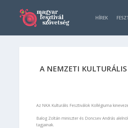
HÍREK
FESZ
A NEMZETI KULTURÁLIS
Az NKA Kulturális Fesztiválok Kollégiuma kinevez
Balog Zoltán miniszter és Doncsev András alelnö
tagjainak.