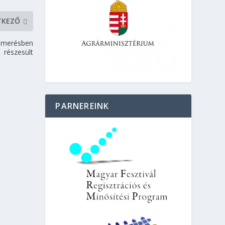
TKEZŐ
lismerésben
részesült
PARNEREINK