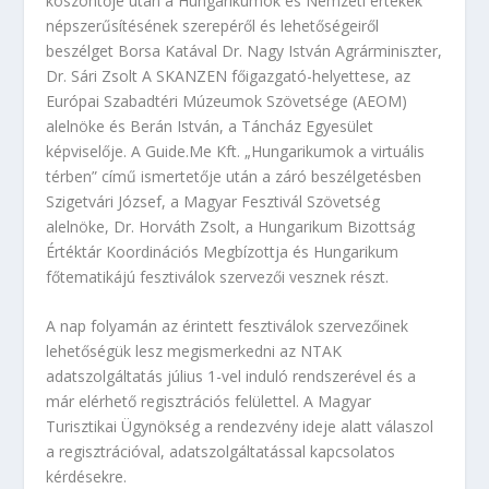
köszöntője után a Hungarikumok és Nemzeti értékek
népszerűsítésének szerepéről és lehetőségeiről
beszélget Borsa Katával Dr. Nagy István Agrárminiszter,
Dr. Sári Zsolt A SKANZEN főigazgató-helyettese, az
Európai Szabadtéri Múzeumok Szövetsége (AEOM)
alelnöke és Berán István, a Táncház Egyesület
képviselője. A Guide.Me Kft. „Hungarikumok a virtuális
térben” című ismertetője után a záró beszélgetésben
Szigetvári József, a Magyar Fesztivál Szövetség
alelnöke, Dr. Horváth Zsolt, a Hungarikum Bizottság
Értéktár Koordinációs Megbízottja és Hungarikum
főtematikájú fesztiválok szervezői vesznek részt.
A nap folyamán az érintett fesztiválok szervezőinek
lehetőségük lesz megismerkedni az NTAK
adatszolgáltatás július 1-vel induló rendszerével és a
már elérhető regisztrációs felülettel. A Magyar
Turisztikai Ügynökség a rendezvény ideje alatt válaszol
a regisztrációval, adatszolgáltatással kapcsolatos
kérdésekre.