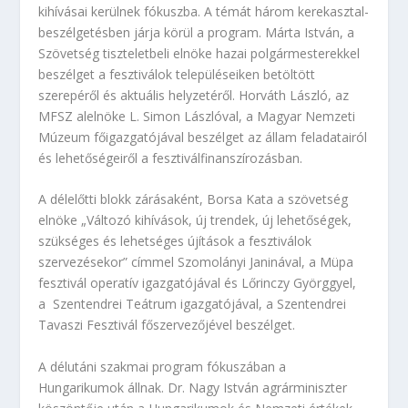
kihívásai kerülnek fókuszba. A témát három kerekasztal-
beszélgetésben járja körül a program. Márta István, a
Szövetség tiszteletbeli elnöke hazai polgármesterekkel
beszélget a fesztiválok településeiken betöltött
szerepéről és aktuális helyzetéről. Horváth László, az
MFSZ alelnöke L. Simon Lászlóval, a Magyar Nemzeti
Múzeum főigazgatójával beszélget az állam feladatairól
és lehetőségeiről a fesztiválfinanszírozásban.
A délelőtti blokk zárásaként, Borsa Kata a szövetség
elnöke „Változó kihívások, új trendek, új lehetőségek,
szükséges és lehetséges újítások a fesztiválok
szervezésekor” címmel Szomolányi Janinával, a Müpa
fesztivál operatív igazgatójával és Lőrinczy Györggyel,
a Szentendrei Teátrum igazgatójával, a Szentendrei
Tavaszi Fesztivál főszervezőjével beszélget.
A délutáni szakmai program fókuszában a
Hungarikumok állnak. Dr. Nagy István agrárminiszter