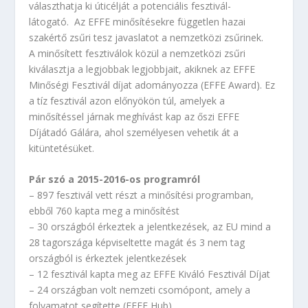
választhatja ki úticélját a potenciális fesztivál-
látogató. Az EFFE minősítésekre független hazai
szakértő zsűri tesz javaslatot a nemzetközi zsűrinek.
A minősített fesztiválok közül a nemzetközi zsűri
kiválasztja a legjobbak legjobbjait, akiknek az EFFE
Minőségi Fesztivál díjat adományozza (EFFE Award). Ez
a tíz fesztivál azon előnyökön túl, amelyek a
minősítéssel járnak meghívást kap az őszi EFFE
Díjátadó Gálára, ahol személyesen vehetik át a
kitüntetésüket.
Pár szó a
2015-2016-os programról
– 897 fesztivál vett részt a minősítési programban,
ebből 760 kapta meg a minősítést
– 30 országból érkeztek a jelentkezések, az EU mind a
28 tagországa képviseltette magát és 3 nem tag
országból is érkeztek jelentkezések
– 12 fesztivál kapta meg az EFFE Kiváló Fesztivál Díjat
– 24 országban volt nemzeti csomópont, amely a
folyamatot segítette (EFFE Hub)