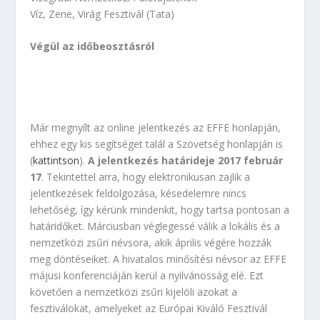
Víz, Zene, Virág Fesztivál (Tata)
Végül az időbeosztásról
Már megnyílt az online jelentkezés az EFFE honlapján,
ehhez egy kis segítséget talál a Szövetség honlapján is
(
kattintson
).
A jelentkezés határideje 2017 február
17
. Tekintettel arra, hogy elektronikusan zajlik a
jelentkezések feldolgozása, késedelemre nincs
lehetőség, így kérünk mindenkit, hogy tartsa pontosan a
határidőket. Márciusban véglegessé válik a lokális és a
nemzetközi zsűri névsora, akik április végére hozzák
meg döntéseiket. A hivatalos minősítési névsor az EFFE
májusi konferenciáján kerül a nyilvánosság elé. Ezt
követően a nemzetközi zsűri kijelöli azokat a
fesztiválokat, amelyeket az Európai Kiváló Fesztivál