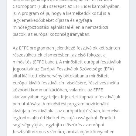
Csomópont (Hub) szerepet az EFFE idei kampányában
is. A program célja, hogy a kiemelkedők közül is a
legkiemelkedőbbeket díjazza és egyfajta
minőségbiztosítási ajánlással éljen a nemzetközi
piacok, az európai közönség irányában.
Az EFFE programban jelentkező fesztiválok két szinten
részesülhetnek elismerésben, az első fokozat a
minősítés (EFFE Label). A minősített európai fesztiválok
jogosultak az Európai Fesztiválok Szövetsége (EFA)
által kiállított elismervény birtokában a minősített
európai kiváló fesztivál cím viselésére, részt vesznek a
központi kommunikációban, valamint az EFFE
kiadványában egy teljes fejezetet kapnak a fesztiváljuk
bemutatására. A minősítési program pozicionálni
kívánja a fesztiválokat az európai kultúrában, kiemelve
legfontosabb értékeiket és sajátosságaikat. Emellett
segítségnyújtás, egyfajta előszűrés az európai
fesztiválturizmus számára, ami alapján könnyebben