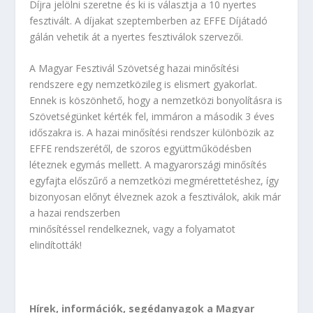
Díjra jelölni szeretne és ki is választja a 10 nyertes
fesztivált. A díjakat szeptemberben az EFFE Díjátadó
gálán vehetik át a nyertes fesztiválok szervezői.
A Magyar Fesztivál Szövetség hazai minősítési
rendszere egy nemzetközileg is elismert gyakorlat.
Ennek is köszönhető, hogy a nemzetközi bonyolításra is
Szövetségünket kérték fel, immáron a második 3 éves
időszakra is. A hazai minősítési rendszer különbözik az
EFFE rendszerétől, de szoros együttműködésben
léteznek egymás mellett. A magyarországi minősítés
egyfajta előszűrő a nemzetközi megmérettetéshez, így
bizonyosan előnyt élveznek azok a fesztiválok, akik már
a hazai rendszerben
minősítéssel rendelkeznek, vagy a folyamatot
elindították!
Hírek, információk, segédanyagok a Magyar