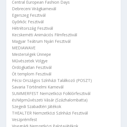
Central European Fashion Days
Debreceni Virágkarnevál
Egerszeg Fesztivál
Győrkőc Fesztivál
Hétrétország Fesztivál
Kecskeméti Animációs Filmfesztivál
Magyar Teátrum Nyári Fesztivál
MEDIAWAVE
Mesterségek Ünnepe
Művészetek Völgye
Ördögkatlan Fesztivál
Öt templom Fesztivál
Pécsi Országos Színházi Találkozó (POSZT)
Savaria Történelmi Karnevál
SUMMERFEST Nemzetközi Folklórfesztivál
ésNépművészeti Vásár (Százhalombatta)
Szegedi Szabadtéri Játékok
THEALTER Nemzetközi Színházi Fesztivál
Veszprémfest
Visegrádi Nemzetközi Palotajátékok