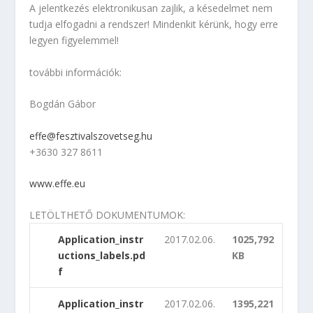
A jelentkezés elektronikusan zajlik, a késedelmet nem
tudja elfogadni a rendszer! Mindenkit kérünk, hogy erre
legyen figyelemmel!
további információk:
Bogdán Gábor
effe@fesztivalszovetseg.hu
+3630 327 8611
www.effe.eu
LETÖLTHETŐ DOKUMENTUMOK:
Application_instr
2017.02.06.
1025,792
uctions_labels.pd
KB
f
Application_instr
2017.02.06.
1395,221