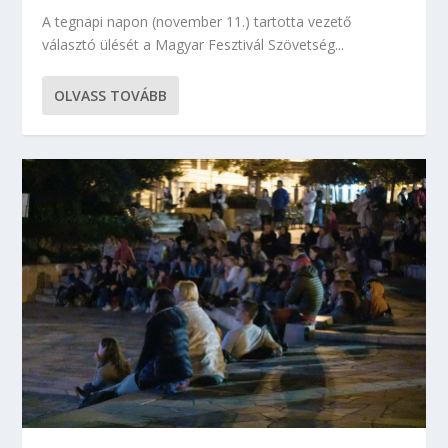
A tegnapi napon (november 11.) tartotta vezető
választó ülését a Magyar Fesztivál Szövetség...
OLVASS TOVÁBB