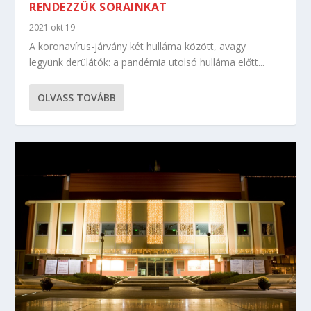
RENDEZZÜK SORAINKAT
2021 okt 19
A koronavírus-járvány két hulláma között, avagy
legyünk derülátók: a pandémia utolsó hulláma előtt...
OLVASS TOVÁBB