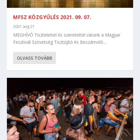
MFSZ KÖZGYŰLÉS 2021. 09. 07.
2021 aug 21
MEGHÍVÓ Tisztelettel és szeretettel várunk a Magyar
Fesztivál Szövetség Tisztújító és Beszámoló...
OLVASS TOVÁBB