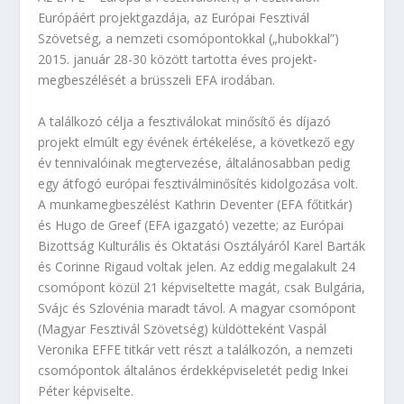
Európáért projektgazdája, az Európai Fesztivál
Szövetség, a nemzeti csomópontokkal („hubokkal”)
2015. január 28-30 között tartotta éves projekt-
megbeszélését a brüsszeli EFA irodában.
A találkozó célja a fesztiválokat minősítő és díjazó
projekt elmúlt egy évének értékelése, a következő egy
év tennivalóinak megtervezése, általánosabban pedig
egy átfogó európai fesztiválminősítés kidolgozása volt.
A munkamegbeszélést Kathrin Deventer (EFA főtitkár)
és Hugo de Greef (EFA igazgató) vezette; az Európai
Bizottság Kulturális és Oktatási Osztályáról Karel Barták
és Corinne Rigaud voltak jelen. Az eddig megalakult 24
csomópont közül 21 képviseltette magát, csak Bulgária,
Svájc és Szlovénia maradt távol. A magyar csomópont
(Magyar Fesztivál Szövetség) küldötteként Vaspál
Veronika EFFE titkár vett részt a találkozón, a nemzeti
csomópontok általános érdekképviseletét pedig Inkei
Péter képviselte.