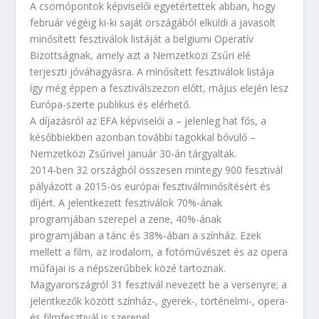
A csomópontok képviselői egyetértettek abban, hogy
február végéig ki-ki saját országából elküldi a javasolt
minősített fesztiválok listáját a belgiumi Operatív
Bizottságnak, amely azt a Nemzetközi Zsűri elé
terjeszti jóváhagyásra. A minősített fesztiválok listája
így még éppen a fesztiválszezon előtt, május elején lesz
Európa-szerte publikus és elérhető.
A díjazásról az EFA képviselői a – jelenleg hat fős, a
későbbiekben azonban további tagokkal bővülő –
Nemzetközi Zsűrivel január 30-án tárgyaltak.
2014-ben 32 országból összesen mintegy 900 fesztivál
pályázott a 2015-ös európai fesztiválminősítésért és
díjért. A jelentkezett fesztiválok 70%-ának
programjában szerepel a zene, 40%-ának
programjában a tánc és 38%-ában a színház. Ezek
mellett a film, az irodalom, a fotóművészet és az opera
műfajai is a népszerűbbek közé tartoznak.
Magyarországról 31 fesztivál nevezett be a versenyre; a
jelentkezők között színház-, gyerek-, történelmi-, opera-
és filmfesztivál is szerepel.