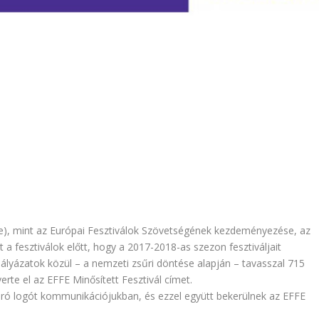
ope), mint az Európai Fesztiválok Szövetségének kezdeményezése, az
a fesztiválok előtt, hogy a 2017-2018-as szezon fesztiváljait
pályázatok közül – a nemzeti zsűri döntése alapján – tavasszal 715
erte el az EFFE Minősített Fesztivál címet.
járó logót kommunikációjukban, és ezzel együtt bekerülnek az EFFE