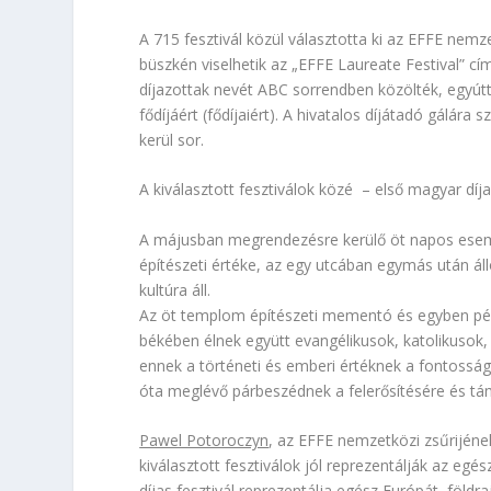
A 715 fesztivál közül választotta ki az EFFE nemze
büszkén viselhetik az „EFFE Laureate Festival” címe
díjazottak nevét ABC sorrendben közölték, egyútt
fődíjáért (fődíjaiért). A hivatalos díjátadó gálá
kerül sor.
A kiválasztott fesztiválok közé – első magyar díja
A májusban megrendezésre kerülő öt napos esemé
építészeti értéke, az egy utcában egymás után ál
kultúra áll.
Az öt templom építészeti mementó és egyben p
békében élnek együtt evangélikusok, katolikusok
ennek a történeti és emberi értéknek a fontosság
óta meglévő párbeszédnek a felerősítésére és tám
Pawel Potoroczyn
, az EFFE nemzetközi zsűrijén
kiválasztott fesztiválok jól reprezentálják az egé
díjas fesztivál reprezentálja egész Európát, földr