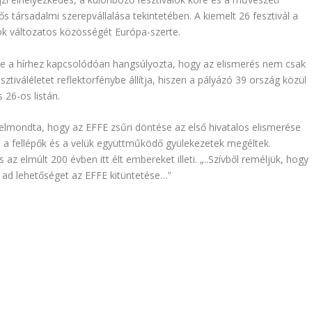
rős társadalmi szerepvállalása tekintetében. A kiemelt 26 fesztivál a
álok változatos közösségét Európa-szerte.
ke a hírhez kapcsolódóan hangsúlyozta, hogy az elismerés nem csak
tiváléletet reflektorfénybe állítja, hiszen a pályázó 39 ország közül
26-os listán.
elmondta, hogy az EFFE zsűri döntése az első hivatalos elismerése
ői, a fellépők és a velük együttműködő gyülekezetek megéltek.
az elmúlt 200 évben itt élt embereket illeti. „..Szívből reméljük, hogy
e ad lehetőséget az EFFE kitüntetése…”