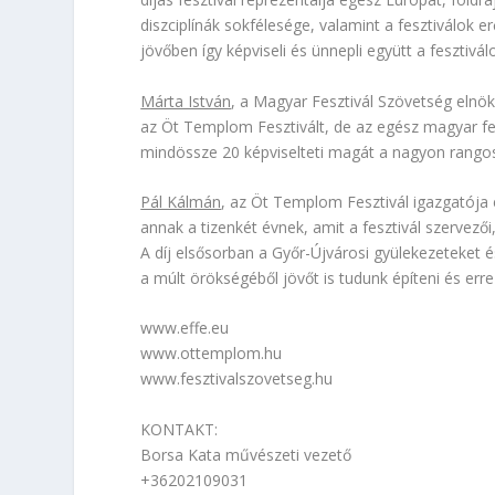
diszciplínák sokfélesége, valamint a fesztiválok e
jövőben így képviseli és ünnepli együtt a fesztiv
Márta István
, a Magyar Fesztivál Szövetség elnö
az Öt Templom Fesztivált, de az egész magyar fesz
mindössze 20 képviselteti magát a nagyon rangos 
Pál Kálmán
, az Öt Templom Fesztivál igazgatója 
annak a tizenkét évnek, amit a fesztivál szervez
A díj elsősorban a Győr-Újvárosi gyülekezeteket és 
a múlt örökségéből jövőt is tudunk építeni és err
www.effe.eu
www.ottemplom.hu
www.fesztivalszovetseg.hu
KONTAKT
:
Borsa Kata művészeti vezető
+36202109031