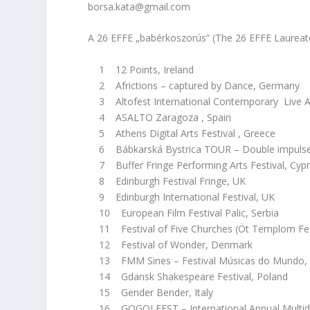
borsa.kata@gmail.com
A 26 EFFE „babérkoszorús” (The 26 EFFE Laureat
1 12 Points, Ireland
2 Africtions – captured by Dance, Germany
3 Altofest International Contemporary Live Art
4 ASALTO Zaragoza , Spain
5 Athens Digital Arts Festival , Greece
6 Bábkarská Bystrica TOUR – Double impulse,
7 Buffer Fringe Performing Arts Festival, Cyp
8 Edinburgh Festival Fringe, UK
9 Edinburgh International Festival, UK
10 European Film Festival Palic, Serbia
11 Festival of Five Churches (Öt Templom Fesz
12 Festival of Wonder, Denmark
13 FMM Sines – Festival Músicas do Mundo, 
14 Gdansk Shakespeare Festival, Poland
15 Gender Bender, Italy
16 GOGOLFEST – International Annual Multidisci