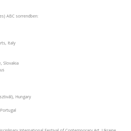
es) ABC sorrendben:
s, Italy
 Slovakia
rus
tivál), Hungary
Portugal
plinary International Festival of Contemporary Art, Ukraine