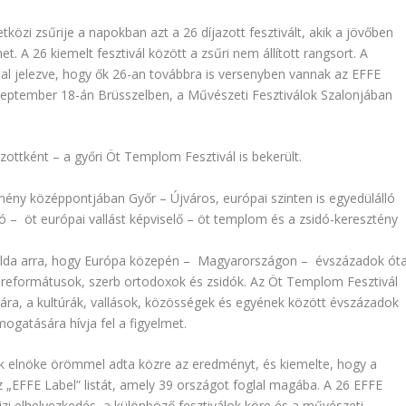
tközi zsűrije a napokban azt a 26 díjazott fesztivált, akik a jövőben
t. A 26 kiemelt fesztivál között a zsűri nem állított rangsort. A
al jelezve, hogy ők 26-an továbbra is versenyben vannak az EFFE
ra szeptember 18-án Brüsszelben, a Művészeti Fesztiválok Szalonjában
zottként – a győri Öt Templom Fesztivál is bekerült.
ny középpontjában Győr – Újváros, európai szinten is egyedülálló
ló – öt európai vallást képviselő – öt templom és a zsidó-keresztény
élda arra, hogy Európa közepén – Magyarországon – évszázadok ót
, reformátusok, szerb ortodoxok és zsidók. Az Öt Templom Fesztivál
ára, a kultúrák, vallások, közösségek és egyének között évszázadok
ogatására hívja fel a figyelmet.
ek elnöke örömmel adta közre az eredményt, és kiemelte, hogy a
sz „EFFE Label” listát, amely 39 országot foglal magába. A 26 EFFE
ajzi elhelyezkedés, a különböző fesztiválok köre és a művészeti