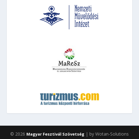
© 2026
| by Wotan-Solutions
Magyar Fesztivál Szövetség