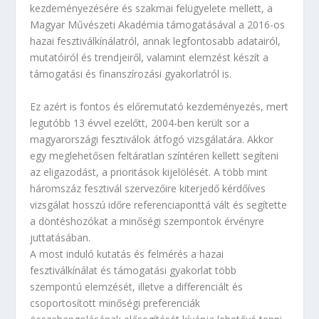
kezdeményezésére és szakmai felügyelete mellett, a
Magyar Művészeti Akadémia támogatásával a 2016-os
hazai fesztiválkínálatról, annak legfontosabb adatairól,
mutatóiról és trendjeiről, valamint elemzést készít a
támogatási és finanszírozási gyakorlatról is.
Ez azért is fontos és előremutató kezdeményezés, mert
legutóbb 13 évvel ezelőtt, 2004-ben került sor a
magyarországi fesztiválok átfogó vizsgálatára. Akkor
egy meglehetősen feltáratlan színtéren kellett segíteni
az eligazodást, a prioritások kijelölését. A több mint
háromszáz fesztivál szervezőire kiterjedő kérdőíves
vizsgálat hosszú időre referenciaponttá vált és segítette
a döntéshozókat a minőségi szempontok érvényre
juttatásában.
A most induló kutatás és felmérés a hazai
fesztiválkínálat és támogatási gyakorlat több
szempontú elemzését, illetve a differenciált és
csoportosított minőségi preferenciák