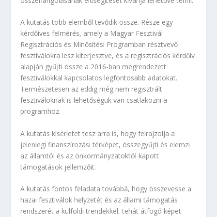
összehangolásának elősegítését kívánja lehetővé tenni.
A kutatás több elemből tevődik össze. Része egy
kérdőíves felmérés, amely a Magyar Fesztivál
Regisztrációs és Minősítési Programban résztvevő
fesztiválokra lesz kiterjesztve, és a regisztrációs kérdőív
alapján gyűjti össze a 2016-ban megrendezett
fesztiválokkal kapcsolatos legfontosabb adatokat.
Természetesen az eddig még nem regisztrált
fesztiváloknak is lehetőségük van csatlakozni a
programhoz.
A kutatás kísérletet tesz arra is, hogy felrajzolja a
jelenlegi finanszírozási térképet, összegyűjti és elemzi
az államtól és az önkormányzatoktól kapott
támogatások jellemzőit.
A kutatás fontos feladata továbbá, hogy összevesse a
hazai fesztiválok helyzetét és az állami támogatás
rendszerét a külföldi trendekkel, tehát átfogó képet