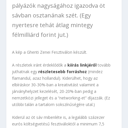
pályázók nagyságához igazodva öt
sávban osztanának szét. (Egy
nyertesre tehát átlag mintegy
félmilliárd forint jut.)
A kép a Ghenti Zenei Fesztiválon készült.
A részletek iránt érdeklődők a
kiírás linkjéről
tovább
juthatnak egy
részletesebb forráshoz
(mindez
flamandul, azaz hollandul). Kiderülhet, hogy az
elbíráskor 30-30%-ban a kreativitást valamint a
járványhelyzet kezelését, 20-20%-ban pedig a
nemzetközi jelleget és a “networking-et” díjazzák. (Ez
utóbbi talán a tartalom sokszínűségére utal.)
Kiderül az öt sáv mibenléte is, a legalább százezer
eurós költségvetésű fesztiváloktól a minimum 7,5