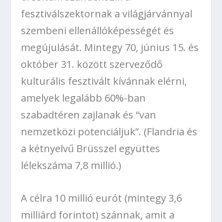
fesztiválszektornak a világjárvánnyal
szembeni ellenállóképességét és
megújulását. Mintegy 70, június 15. és
október 31. között szerveződő
kulturális fesztivált kívánnak elérni,
amelyek legalább 60%-ban
szabadtéren zajlanak és “van
nemzetközi potenciáljuk”. (Flandria és
a kétnyelvű Brüsszel együttes
lélekszáma 7,8 millió.)
A célra 10 millió eurót (mintegy 3,6
milliárd forintot) szánnak, amit a