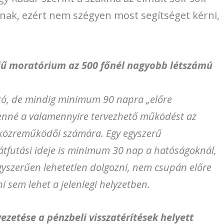
nak, ezért nem szégyen most segítséget kérni,
jű moratórium az 500 főnél nagyobb létszámú
ó, de mindig minimum 90 napra „előre
enné a valamennyire tervezhető működést az
 közreműködői számára. Egy egyszerű
 átfutási ideje is minimum 30 nap a hatóságoknál,
egyszerűen lehetetlen dolgozni, nem csupán előre
i sem lehet a jelenlegi helyzetben.
ezetése a pénzbeli visszatérítések helyett