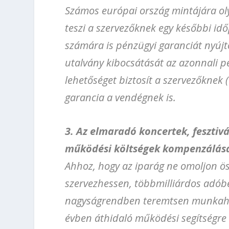
Számos európai ország mintájára ol
teszi a szervezőknek egy későbbi id
számára is pénzügyi garanciát nyújt
utalvány kibocsátását az azonnali pén
lehetőséget biztosít a szervezőknek (
garancia a vendégnek is.
3. Az elmaradó koncertek, fesztiv
működési költségek kompenzálása
Ahhoz, hogy az iparág ne omoljon ös
szervezhessen, többmilliárdos adóbe
nagyságrendben teremtsen munkahely
évben áthidaló működési segítségre 