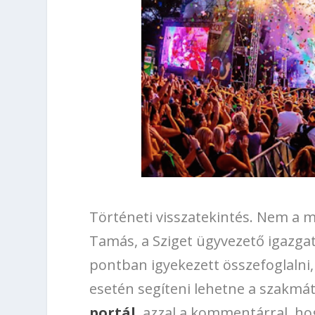
Történeti visszatekintés. Nem a m
Tamás, a Sziget ügyvezető igazgat
pontban igyekezett összefoglalni,
esetén segíteni lehetne a szakmát
portál
, azzal a kommentárral, ho