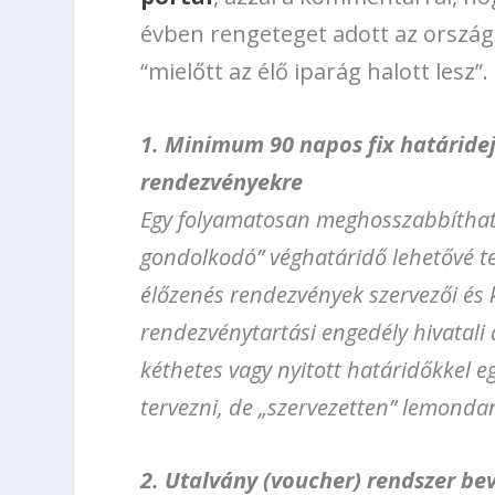
évben rengeteget adott az ország
“mielőtt az élő iparág halott lesz”.
1. Minimum 90 napos fix határide
rendezvényekre
Egy folyamatosan meghosszabbíthat
gondolkodó” véghatáridő lehetővé t
élőzenés rendezvények szervezői és
rendezvénytartási engedély hivatali
kéthetes vagy nyitott határidőkkel 
tervezni, de „szervezetten” lemondan
2. Utalvány (voucher) rendszer bev