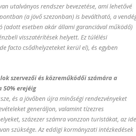
yan utalványos rendszer bevezetése, ami lehetővé
őpontban (a jövő szezonban) is beváltható, a vendé
ó (adott esetben akár állami garanciával működő)
zbeli visszatérítések helyett. Ez túlélési
de facto csődhelyzeteket kerül el), és egyben
álok szervezői és közreműködői számára a
 50% erejéig
sze, és a jövőben újra minőségi rendezvényeket
vételeket generáljon, valamint tízezres
eket, százezer számra vonzzon turistákat, az ide
van szüksége. Az eddigi kormányzati intézkedések