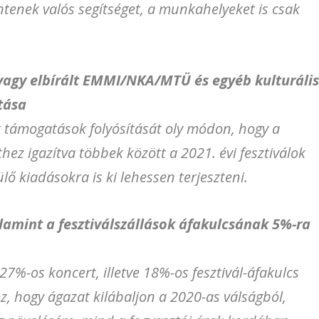
tenek valós segítséget, a munkahelyeket is csak
/vagy elbírált EMMI/NKA/MTÜ és egyéb kulturáli
tása
lt támogatások folyósítását oly módon, hogy a
hez igazítva többek között a 2021. évi fesztiválok
lő kiadásokra is ki lehessen terjeszteni.
valamint a fesztiválszállások áfakulcsának 5%-ra
27%-os koncert, illetve 18%-os fesztivál-áfakulcs
z, hogy ágazat kilábaljon a 2020-as válságból,