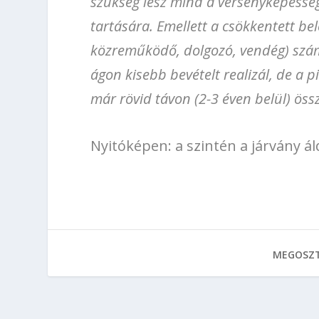
szükség lesz mind a versenyképessé
tartására. Emellett a csökkentett be
közreműködő, dolgozó, vendég) szám
ágon kisebb bevételt realizál, de a p
már rövid távon (2-3 éven belül) öss
Nyitóképen: a szintén a járvány ál
MEGOSZT