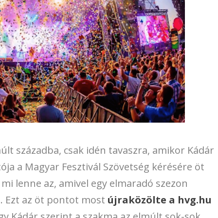
últ századba, csak idén tavaszra, amikor Kádár
ója a Magyar Fesztivál Szövetség kérésére öt
 mi lenne az, amivel egy elmaradó szezon
. Ezt az öt pontot most
újraközölte a hvg.hu
gy Kádár szerint a szakma az elmúlt sok-sok