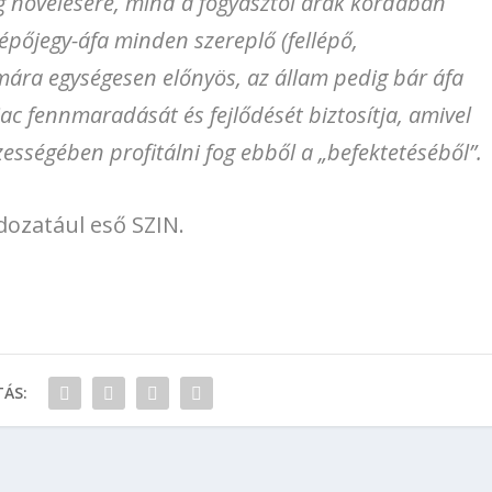
g növelésére, mind a fogyasztói árak kordában
lépőjegy-áfa minden szereplő (fellépő,
ára egységesen előnyös, az állam pedig bár áfa
iac fennmaradását és fejlődését biztosítja, amivel
zességében profitálni fog ebből a „befektetéséből”.
dozatául eső SZIN.
ÁS: