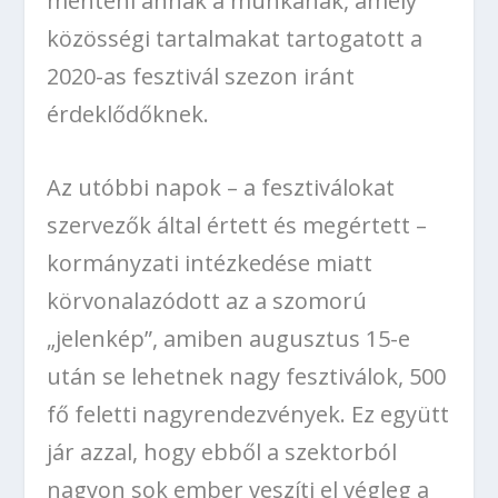
menteni annak a munkának, amely
közösségi tartalmakat tartogatott a
2020-as fesztivál szezon iránt
érdeklődőknek.
Az utóbbi napok – a fesztiválokat
szervezők által értett és megértett –
kormányzati intézkedése miatt
körvonalazódott az a szomorú
„jelenkép”, amiben augusztus 15-e
után se lehetnek nagy fesztiválok, 500
fő feletti nagyrendezvények. Ez együtt
jár azzal, hogy ebből a szektorból
nagyon sok ember veszíti el végleg a