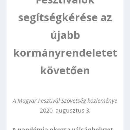
segítségkérése az
újabb
kormányrendeletet
követően
A Magyar Fesztivál Szövetség közleménye
2020. augusztus 3.
A pandémia okozta válsághelyzet