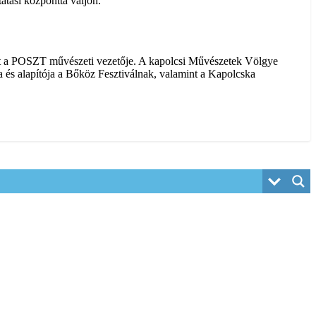
atási központtá váljon.
volt a POSZT művészeti vezetője. A kapolcsi Művészetek Völgye
 és alapítója a Bőköz Fesztiválnak, valamint a Kapolcska