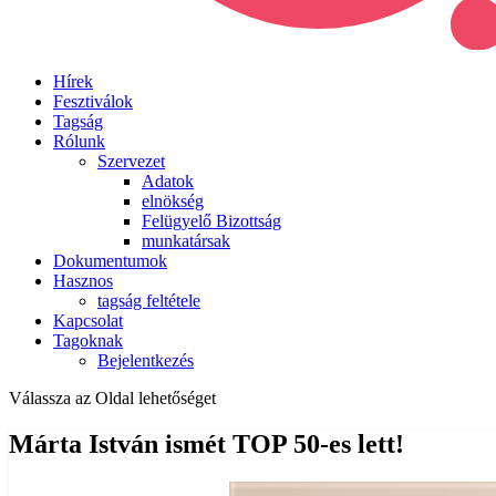
Hírek
Fesztiválok
Tagság
Rólunk
Szervezet
Adatok
elnökség
Felügyelő Bizottság
munkatársak
Dokumentumok
Hasznos
tagság feltétele
Kapcsolat
Tagoknak
Bejelentkezés
Válassza az Oldal lehetőséget
Márta István ismét TOP 50-es lett!