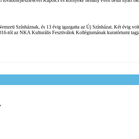
m továbbfejlesztésével Kapolcs és környéke néhány éven belül nyári okt
– Nemzeti Színháznak, és 13 évig igazgatta az Új Színházat. Két évig 
016-tól az NKA Kulturális Fesztiválok Kollégiumának kuratóriumi tagja