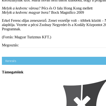
korosztálynak szól. Márta István nem titkolt szándéka, hogy a progra
Melyik a kedvenc városa?
Pécs és O falu Hong Kong mellett
Melyik a kedvenc magyar bora?
Bock Magnifico 2009
Erkel Ferenc-díjas zeneszerző. Zenei vezetője volt – többek között 
alapítója. Vezette a pécsi Zsolnay Negyedet és a Kodály Központot 2
Programnak.
(Forrás: Magyar Turizmus KFT.)
Megosztás:
Támogatóink