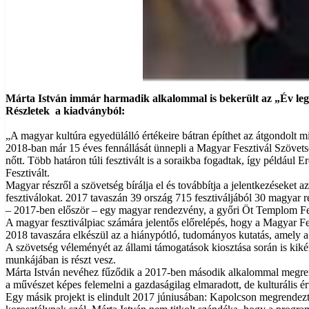
Márta István immár harmadik alkalommal is bekerült az „Év leg
Részletek a kiadványból:
„A magyar kultúra egyedülálló értékeire bátran építhet az átgondolt mi
2018-ban már 15 éves fennállását ünnepli a Magyar Fesztivál Szövets
nőtt. Több határon túli fesztivált is a soraikba fogadtak, így példáu
Fesztivált.
Magyar részről a szövetség bírálja el és továbbítja a jelentkezéseket a
fesztiválokat. 2017 tavaszán 39 ország 715 fesztiváljából 30 magyar 
– 2017-ben először – egy magyar rendezvény, a győri Öt Templom Fes
A magyar fesztiválpiac számára jelentős előrelépés, hogy a Magyar 
2018 tavaszára elkészül az a hiánypótló, tudományos kutatás, amely a ma
A szövetség véleményét az állami támogatások kiosztása során is kikér
munkájában is részt vesz.
Márta István nevéhez fűződik a 2017-ben második alkalommal megrend
a művészet képes felemelni a gazdaságilag elmaradott, de kulturális 
Egy másik projekt is elindult 2017 júniusában: Kapolcson megrendezté