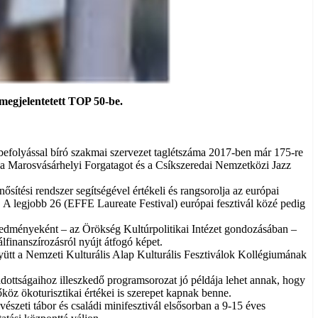
megjelentetett TOP 50-be.
befolyással bíró szakmai szervezet taglétszáma 2017-ben már 175-re
at, a Marosvásárhelyi Forgatagot és a Csíkszeredai Nemzetközi Jazz
ősítési rendszer segítségével értékeli és rangsorolja az európai
. A legjobb 26 (EFFE Laureate Festival) európai fesztivál közé pedig
redményeként – az Örökség Kultúrpolitikai Intézet gondozásában –
álfinanszírozásról nyújt átfogó képet.
együtt a Nemzeti Kulturális Alap Kulturális Fesztiválok Kollégiumának
ottságaihoz illeszkedő programsorozat jó példája lehet annak, hogy
köz ökoturisztikai értékei is szerepet kapnak benne.
szeti tábor és családi minifesztivál elsősorban a 9-15 éves