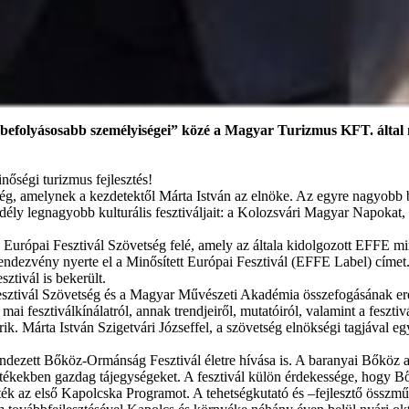
befolyásosabb személyiségei” közé a Magyar Turizmus KFT. által 
nőségi turizmus fejlesztés!
ég, amelynek a kezdetektől Márta István az elnöke. Az egyre nagyobb 
l Erdély legnagyobb kulturális fesztiváljait: a Kolozsvári Magyar Napok
z Európai Fesztivál Szövetség felé, amely az általa kidolgozott EFFE min
rendezvény nyerte el a Minősített Európai Fesztivál (EFFE Label) címet
ztivál is bekerült.
Fesztivál Szövetség és a Magyar Művészeti Akadémia összefogásának e
i fesztiválkínálatról, annak trendjeiről, mutatóiról, valamint a fesztiv
ik. Márta István Szigetvári Józseffel, a szövetség elnökségi tagjával 
ezett Bőköz-Ormánság Fesztivál életre hívása is. A baranyai Bőköz ad
értékekben gazdag tájegységeket. A fesztivál külön érdekessége, hogy Bő
k az első Kapolcska Programot. A tehetségkutató és –fejlesztő összművé