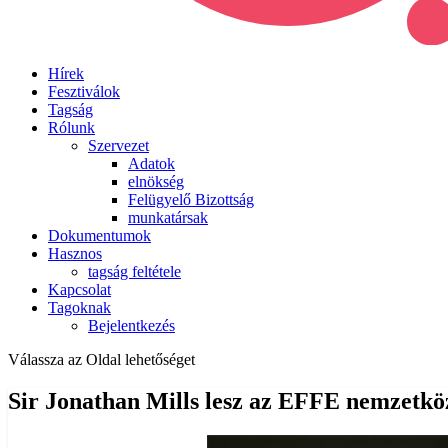
Hírek
Fesztiválok
Tagság
Rólunk
Szervezet
Adatok
elnökség
Felügyelő Bizottság
munkatársak
Dokumentumok
Hasznos
tagság feltétele
Kapcsolat
Tagoknak
Bejelentkezés
Válassza az Oldal lehetőséget
Sir Jonathan Mills lesz az EFFE nemzetköz