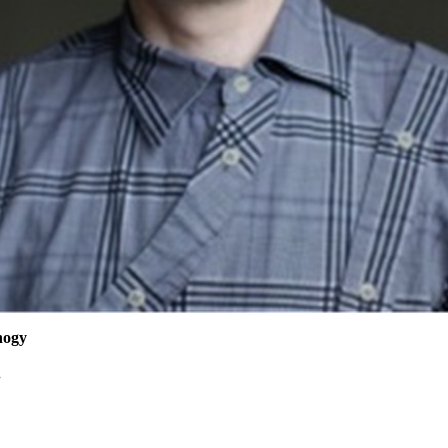
 hogy
.