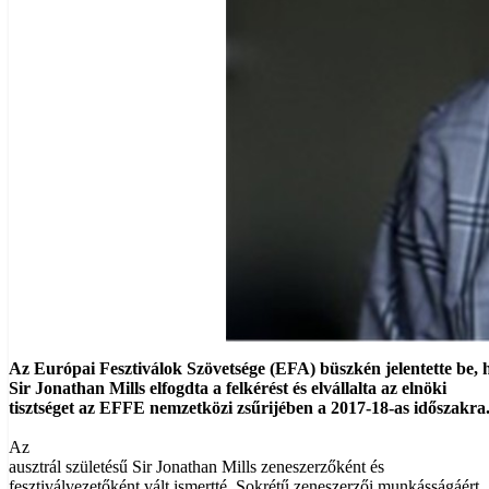
Az Európai Fesztiválok Szövetsége (EFA) büszkén jelentette be,
Sir Jonathan Mills elfogdta a felkérést és elvállalta az elnöki
tisztséget az EFFE nemzetközi zsűrijében a 2017-18-as időszakra
Az
ausztrál születésű Sir Jonathan Mills zeneszerzőként és
fesztiválvezetőként vált ismertté. Sokrétű zeneszerzői munkásságáért