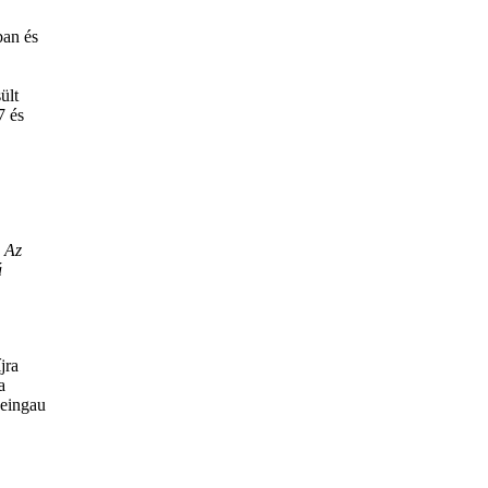
ban és
ült
7 és
. Az
á
íjra
ra
heingau
t