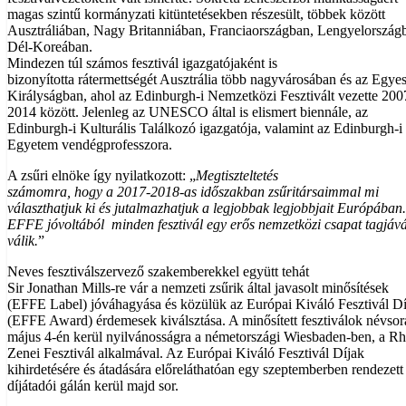
magas szintű kormányzati kitüntetésekben részesült, többek között
Ausztráliában, Nagy Britanniában, Franciaországban, Lengyelország
Dél-Koreában.
Mindezen túl számos fesztivál igazgatójaként is
bizonyította rátermettségét Ausztrália több nagyvárosában és az Egyes
Királyságban, ahol az Edinburgh-i Nemzetközi Fesztivált vezette 200
2014 között. Jelenleg az UNESCO által is elismert biennále, az
Edinburgh-i Kulturális Találkozó igazgatója, valamint az Edinburgh-i
Egyetem vendégprofesszora.
A zsűri elnöke így nyilatkozott: „
Megtiszteltetés
számomra, hogy a 2017-2018-as időszakban zsűritársaimmal mi
választhatjuk ki és jutalmazhatjuk a legjobbak legjobbjait Európában
EFFE jóvoltából minden fesztivál egy erős nemzetközi csapat tagjáv
válik.
”
Neves fesztiválszervező szakemberekkel együtt tehát
Sir Jonathan Mills-re vár a nemzeti zsűrik által javasolt minősítések
(EFFE Label) jóváhagyása és közülük az Európai Kiváló Fesztivál D
(EFFE Award) érdemesek kiválsztása. A minősített fesztiválok névso
május 4-én kerül nyilvánosságra a németországi Wiesbaden-ben, a R
Zenei Fesztivál alkalmával. Az Európai Kiváló Fesztivál Díjak
kihirdetésére és átadására előreláthatóan egy szeptemberben rendezet
díjátadói gálán kerül majd sor.