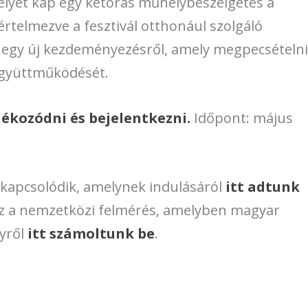
helyet kap egy kétórás műhelybeszélgetés a
értelmezve a fesztivál otthonául szolgáló
sz egy új kezdeményezésről, amely megpecsételn
 együttműködését.
ájékozódni és bejelentkezni.
Időpont: május
kapcsolódik, amelynek indulásáról
itt adtunk
az a nemzetközi felmérés, amelyben magyar
lyről
itt számoltunk be
.