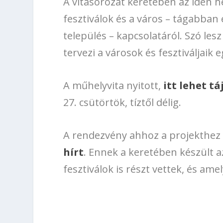
A vitasorozat keretében az idén 
fesztiválok és a város – tágabban 
település – kapcsolatáról. Szó le
tervezi a városok és fesztiváljaik
A műhelyvita nyitott,
itt lehet t
27. csütörtök, tíztől délig.
A rendezvény ahhoz a projekthez 
hírt
. Ennek a keretében készült 
fesztiválok is részt vettek, és ame